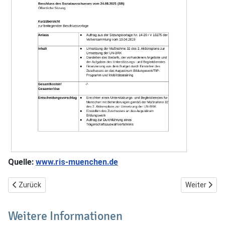
Quelle:
www.ris-muenchen.de
Vorheriger Beitrag: Zweiter Münchner Inklusionseislauf-Tag am 23
Nächster Be
Zurück
Weiter
Weitere Informationen