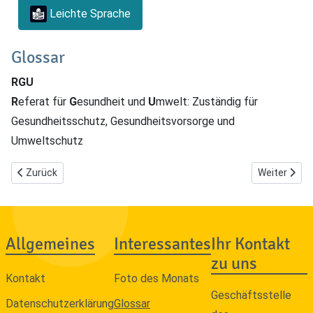
Leichte Sprache
Glossar
RGU
R
eferat für
G
esundheit und
U
mwelt: Zuständig für
Gesundheitsschutz, Gesundheitsvorsorge und
Umweltschutz
Vorheriger Beitrag: R - Referat
Nächster Bei
Zurück
Weiter
Allgemeines
Interessantes
Ihr Kontakt
zu uns
Kontakt
Foto des Monats
Geschäftsstelle
Datenschutzerklärung
Glossar