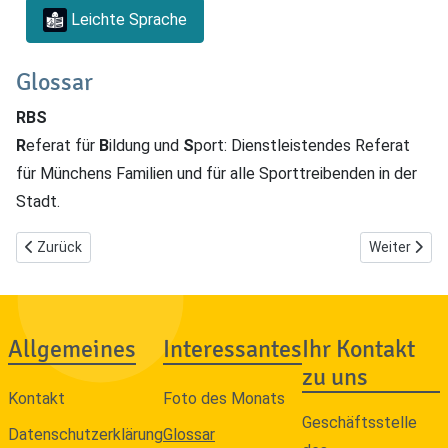
Leichte Sprache
Glossar
RBS
R
eferat für
B
ildung und
S
port: Dienstleistendes Referat
für Münchens Familien und für alle Sporttreibenden in der
Stadt.
Vorheriger Beitrag: R - RAW
Nächster Bei
Zurück
Weiter
Allgemeines
Interessantes
Ihr Kontakt
zu uns
Kontakt
Foto des Monats
Geschäftsstelle
Datenschutzerklärung
Glossar