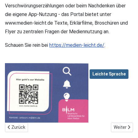
Verschwörungser­zählungen oder beim Nachdenken über
die eigene App-Nutzung - das Portal bietet unter
www.medien-leicht.de Texte, Erklärfilme, Broschüren und
Flyer zu zentralen Fragen der Mediennutzung an.
Schauen Sie rein bei
https://medien-leicht.de/
.
Leichte Sprache
Vorheriger Beitrag: Forschungsprojekt „Geburtshilfliche Versorg
Nächster Be
Zurück
Weiter